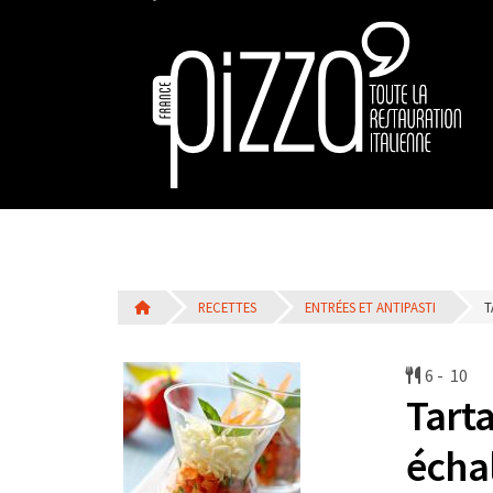
RECETTES
ENTRÉES ET ANTIPASTI
T
6 -
10
Tart
écha