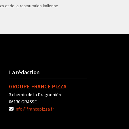
 et de la restauration italienne
La rédaction
GROUPE FRANCE PIZZA
3 chemin de la Dragonnière
06130 GRASSE
info@francepizza.fr