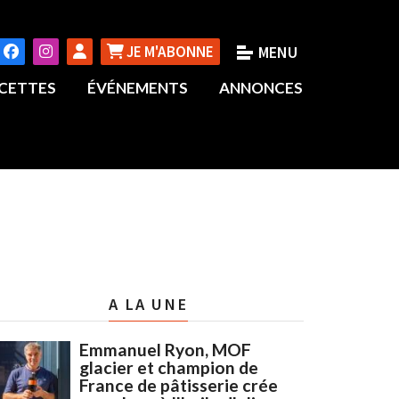
JE M'ABONNE
CETTES
ÉVÉNEMENTS
ANNONCES
A LA UNE
Emmanuel Ryon, MOF
glacier et champion de
France de pâtisserie crée