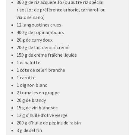
360 g de riz acquerello (ou autre riz spécial
risotto : de préférence arborio, carnaroli ou
vialone nano)
12 langoustines crues
400 g de topinambours
20 g de curry doux
200 g de lait demi-écrémé
150 g de crème fraîche liquide
1 echalotte
1 cote de celeri branche
1 carotte
1 oignon blanc
2 tomates en grappe
20 g de brandy
15 g de vin blanc sec
12 g d’huile d’olive vierge
200 g d’huile de pépins de raisin
3 g de sel fin