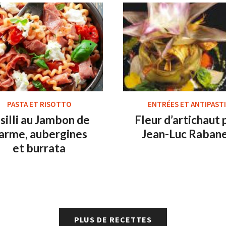
PASTA ET RISOTTO
ENTRÉES ET ANTIPASTI
silli au Jambon de
Fleur d’artichaut 
arme, aubergines
Jean-Luc Raban
et burrata
PLUS DE RECETTES