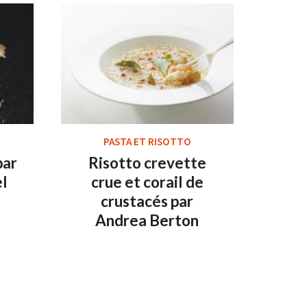
PASTA ET RISOTTO
par
Risotto crevette
el
crue et corail de
crustacés par
Andrea Berton