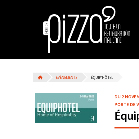
EVÈNEMENTS
ÉQUIP'HÔTEL
DU 2 NOVEM
PORTE DE VE
Équi