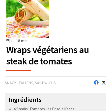
4 -
18 min
Wraps végétariens au
steak de tomates
SNACK ITALIENS, SANDWICHS...
Ingrédients
4 Steaks’ Tomates Les Ensoleil’ades