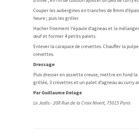
d’olive ; en fin de cuisson ajouter un peu de curry et
Couper les aubergines en tranches de 8mm d’épaiss
heure ; puis les griller.
Hacher finement l’épaule d’agneau et la mélanger 
œuf et former 4 petits palets.
Enlever la carapace de crevettes. Chauffer la pulpe
crevettes.
Dressage
Puis dresser en assiette creuse, mettre en fond l
grillée, 3 crevettes et un palet d’agneau au curry a
Par Guillaume Delage
Le Jadis - 208 Rue de la Croix Nivert, 75015 Paris