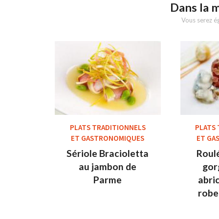
Dans la 
Vous serez ég
PLATS TRADITIONNELS
PLATS
ET GASTRONOMIQUES
ET GA
Sériole Bracioletta
Roul
au jambon de
gor
Parme
abri
robe