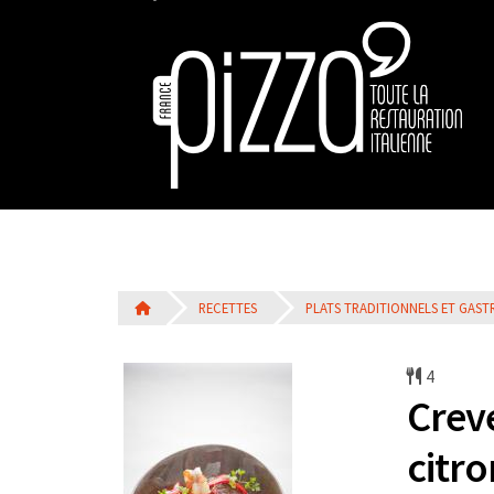
RECETTES
PLATS TRADITIONNELS ET GAS
4
Crev
citro