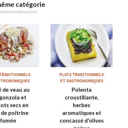
même catégorie
alement intéressé par :
 TRADITIONNELS
PLATS TRADITIONNELS
STRONOMIQUES
ET GASTRONOMIQUES
é de veau au
Polenta
gonzola et
croustillante,
cots secs en
herbes
 de poitrine
aromatiques et
fumée
concassé d’olives