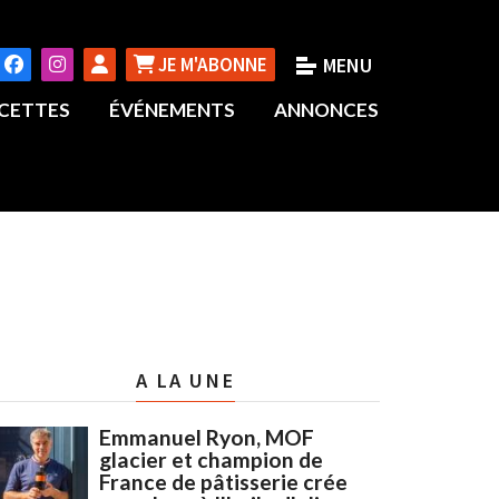
JE M'ABONNE
CETTES
ÉVÉNEMENTS
ANNONCES
A LA UNE
Emmanuel Ryon, MOF
glacier et champion de
France de pâtisserie crée