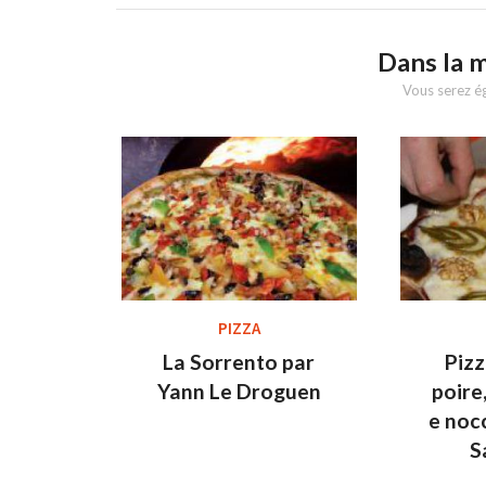
Dans la 
Vous serez ég
PIZZA
La Sorrento par
Pizz
Yann Le Droguen
poire
e noc
S