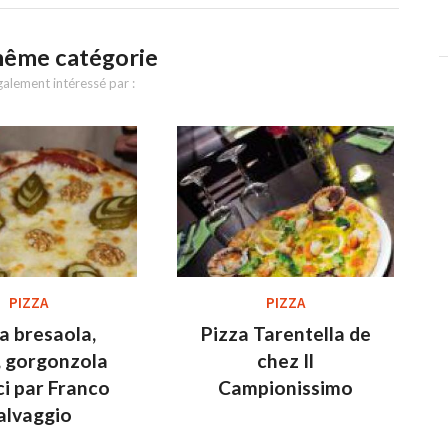
même catégorie
alement intéressé par :
PIZZA
PIZZA
a bresaola,
Pizza Tarentella de
, gorgonzola
chez Il
ci par Franco
Campionissimo
alvaggio