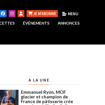
JE M'ABONNE
CETTES
ÉVÉNEMENTS
ANNONCES
A LA UNE
Emmanuel Ryon, MOF
glacier et champion de
France de pâtisserie crée