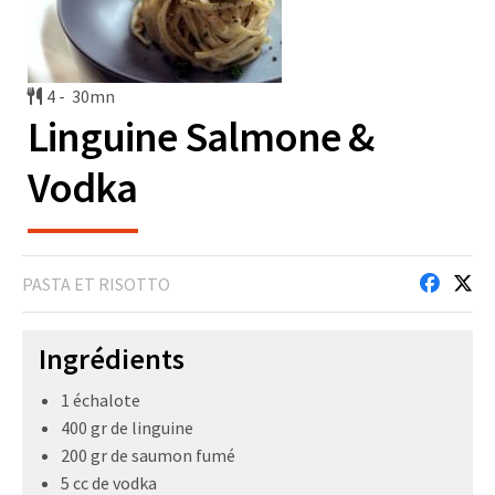
4 -
30mn
Linguine Salmone &
Vodka
PASTA ET RISOTTO
Ingrédients
1 échalote
400 gr de linguine
200 gr de saumon fumé
5 cc de vodka