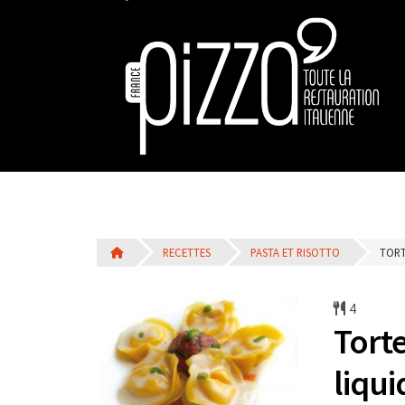
RECETTES
PASTA ET RISOTTO
TORT
4
Tort
liqui