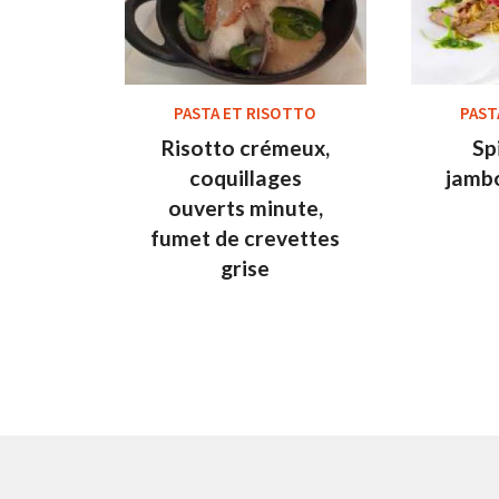
PASTA ET RISOTTO
PAST
Risotto crémeux,
Sp
coquillages
jamb
ouverts minute,
fumet de crevettes
grise