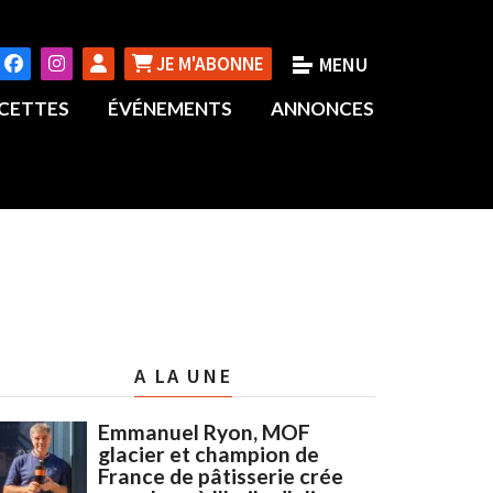
JE M'ABONNE
CETTES
ÉVÉNEMENTS
ANNONCES
A LA UNE
Emmanuel Ryon, MOF
glacier et champion de
France de pâtisserie crée