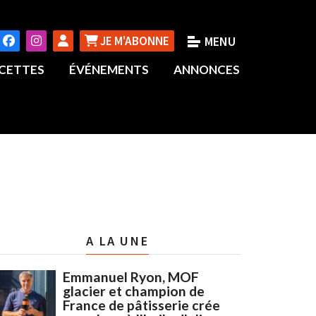
JE M'ABONNE
CETTES
ÉVÉNEMENTS
ANNONCES
A LA UNE
Emmanuel Ryon, MOF
glacier et champion de
France de pâtisserie crée