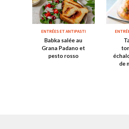
ENTRÉES ET ANTIPASTI
ENTRÉE
Babka salée au
T
Grana Padano et
to
pesto rosso
échal
de 