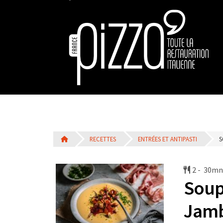
RECETTES
ENTRÉES ET ANTIPASTI
S
2 -
30mn
Soup
Jamb