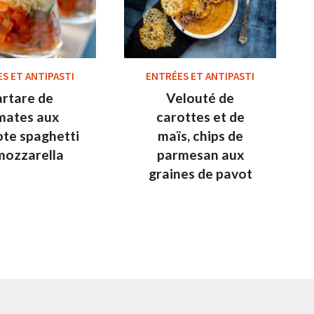
S ET ANTIPASTI
ENTRÉES ET ANTIPASTI
artare de
Velouté de
mates aux
carottes et de
ote spaghetti
maïs, chips de
mozzarella
parmesan aux
graines de pavot