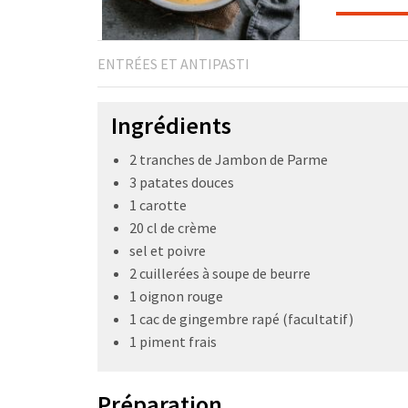
ENTRÉES ET ANTIPASTI
Ingrédients
2 tranches de Jambon de Parme
3 patates douces
1 carotte
20 cl de crème
sel et poivre
2 cuillerées à soupe de beurre
1 oignon rouge
1 cac de gingembre rapé (facultatif)
1 piment frais
Préparation