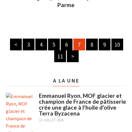
Parme
<
3
4
5
6
7
8
9
10
11
>
A LA UNE
Emmanuel Ryon, MOF glacier et
champion de France de pâtisserie
crée une glace à l'huile d'olive
Terra Byzacena
13 JUILLET 2026