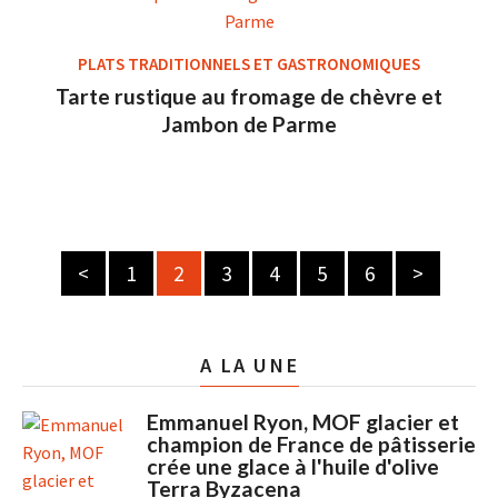
PLATS TRADITIONNELS ET GASTRONOMIQUES
Tarte rustique au fromage de chèvre et
Jambon de Parme
<
1
2
3
4
5
6
>
A LA UNE
Emmanuel Ryon, MOF glacier et
champion de France de pâtisserie
crée une glace à l'huile d'olive
Terra Byzacena