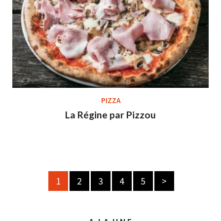
PIZZA
La Régine par Pizzou
1
2
3
4
5
>