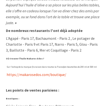
Aujourd'hui l'huile d'olive a sa place sur les plus belles tables,
elle s'offre en cadeau lorsque l'on va diner chez des amis par
exemple, ou se fond dans l'art de la table et
trouve une place
juste.
»
De nombreux restaurants l'ont déjà adoptée
L'Agapé - Paris 17, Bachaumont - Paris 2 , Le potager de
Charlotte - Paris 9 et Paris 17, Narro - Paris 5, Glou - Paris
3, Baillotte - Paris 6,
Mer et Coquillage - Paris 2
Où trouver l'huile Makaros Edos ?
Sur l'eshop de la marque (livraison dans toutes la France)en bouteilles de 200 ml et 500 ml
https://makarosedos.com/boutique/
Les points de ventes parisiens :
Boutiques :