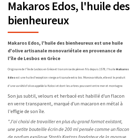
Makaros Edos, l'huile des
bienheureux
Makaros Edos, l'huile des bienheureux est une huile
d'olive artisanale monovariétale en provenance de
l'île de Lesbos en Grèce
Originaire de l'île de Lesbos en Grèce et transmise de père en fils depuis 1578, l'huile
Makaros
Edos
est une huile d'exception vierge artisanale extra bio. Monovariétale, elle est le produit
d'une variété d'olive appelée la Kolovi et dont les arbres poussent entre mer et montagne.
Son jus subtil, velours et herbacé est habillé d'un flacon
en verre transparent, marqué d'un macaron en métal à
l'effigie de son île.
"J'ai choisi de travailler en plus du grand format existant,
une petite bouteille écrin de 200 ml pensée comme un flacon
de parfum explique Stratis Kretzas fondateur de la marque.