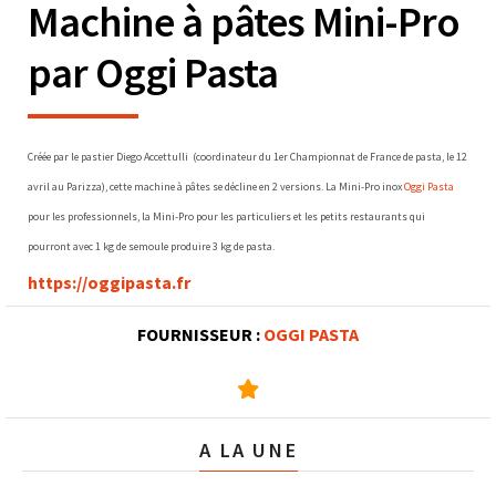
Machine à pâtes Mini-Pro
par Oggi Pasta
Créée par le pastier Diego Accettulli (coordinateur du 1er Championnat de France de pasta, le 12
avril au Parizza), cette machine à pâtes se décline en 2 versions. La Mini-Pro inox
Oggi Pasta
pour les professionnels, la Mini-Pro pour les particuliers et les petits restaurants qui
pourront avec 1 kg de semoule produire 3 kg de pasta.
https://oggipasta.fr
FOURNISSEUR :
OGGI PASTA
A LA UNE