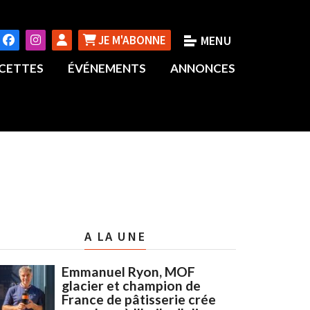
JE M'ABONNE
CETTES
ÉVÉNEMENTS
ANNONCES
A LA UNE
Emmanuel Ryon, MOF
glacier et champion de
France de pâtisserie crée