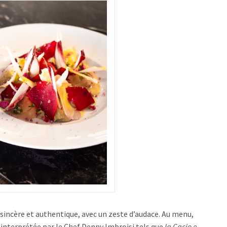
sincère et authentique, avec un zeste d’audace. Au menu,
éinterprétée par le Chef Denny Imbroisi tels que
la Cacio e