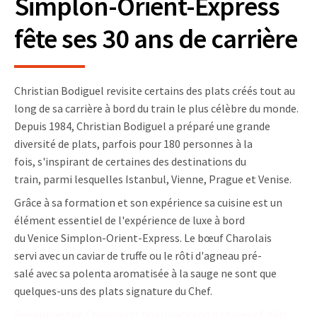
Simplon-Orient-Express
fête ses 30 ans de carrière
Christian
Bodiguel
revisite
certains
des plats créés
tout au
long
de sa carrière
à
bord
du
train le plus célèbre du monde.
Depuis 1984, Christian
Bodiguel
a préparé une
grande
diversité
de plats
,
parfois
pour
180 personnes à la
fois,
s'inspirant de
certaines des
destinations du
train,
parmi lesquelles
Ist
anbul, Vienne, Prague et Venise.
Grâce à
sa formation
et son expérience s
a
cuisine
est un
élément essentiel de l'expérience de luxe à bord
du
Venice
Simpl
on-Orient-Express. Le bœuf Charolais
servi
avec
un caviar de truffe
ou
le rôti d'
agneau
pré-
salé
avec
sa
polenta aromatisée
à la sauge
ne sont
que
quelques-uns des plats s
ignature
du Chef.
Regarding the Crossroads pharmacy and its sales of pills