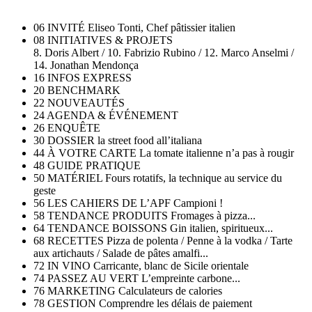
06 INVITÉ Eliseo Tonti, Chef pâtissier italien
08 INITIATIVES & PROJETS
8. Doris Albert / 10. Fabrizio Rubino / 12. Marco Anselmi /
14. Jonathan Mendonça
16 INFOS EXPRESS
20 BENCHMARK
22 NOUVEAUTÉS
24 AGENDA & ÉVÉNEMENT
26 ENQUÊTE
30 DOSSIER la street food all’italiana
44 À VOTRE CARTE La tomate italienne n’a pas à rougir
48 GUIDE PRATIQUE
50 MATÉRIEL Fours rotatifs, la technique au service du
geste
56 LES CAHIERS DE L’APF Campioni !
58 TENDANCE PRODUITS Fromages à pizza...
64 TENDANCE BOISSONS Gin italien, spiritueux...
68 RECETTES Pizza de polenta / Penne à la vodka / Tarte
aux artichauts / Salade de pâtes amalfi...
72 IN VINO Carricante, blanc de Sicile orientale
74 PASSEZ AU VERT L’empreinte carbone...
76 MARKETING Calculateurs de calories
78 GESTION Comprendre les délais de paiement